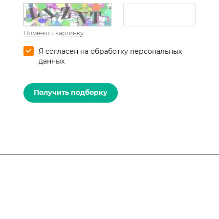
Поменять картинку
Я согласен на
обработку персональных
данных
Получить подборку
Туры
Открытые страны
Услуги
Все туры
Горящие туры
Компания
Туры