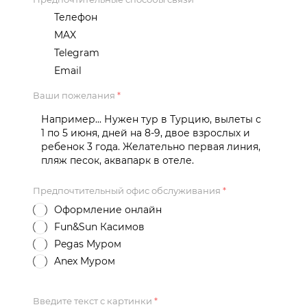
Телефон
MAX
Telegram
Email
Ваши пожелания
*
Предпочтительный офис обслуживания
*
Оформление онлайн
Fun&Sun Касимов
Pegas Муром
Anex Муром
Введите текст с картинки
*